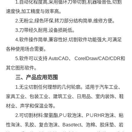
1.自动化程度高,采用循环刀带切割,机器噪音低,切割
速度快,加工精度与效率高。
2.无粉尘,绿色环保,转刀部分结构简单,维修方便。
3.刀带经久耐用,设备损耗低。
4.软件操作简单,蒹容性好,切割软件功能强大,可满足
各种使用场合需要。
5.软件可以支持 AutoCAD、 CorelDraw/CAD/CDR和
其它图形软件。
三、产品应用范围
1.无尘切割任何理想的几何轮廓。适用于汽车工业、
家具工业、包装工业、建筑工业、日用品、室内装饰、鞋
材业、声学和保温业等。
2.可切割材料:聚氨酯,P∪软泡沫、P∪RHR泡沫、粘
性洶沬、乳胶、复合泡沫、Basσtect、泡棉、胶床垫、岩