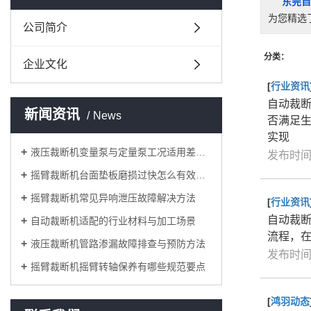
东莞自
为您精选
公司简介
分类：
企业文化
[
行业资讯
自动裁
新闻资讯
News
否满足
实现
液压裁断机变量泵与定量泵工况适用差异对比
发布时间：
摇臂裁断机台面垫板磨损过快怎么有效改善
摇臂裁断机常见异响泄压故障解决方法
[
行业资讯
自动裁
自动裁断机适配的行业材料与加工场景
流程，
液压裁断机管路渗漏故障排查与预防方法
发布时间：
摇臂裁断机摇臂转轴保养有哪些规范要点
[
鸿羽动态