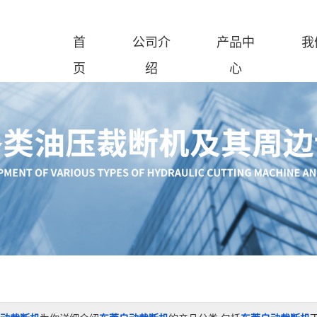
首
公司介
产品中
我
页
绍
心