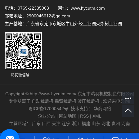
电话：0769-22335003 网址：www.hycutm.com
邮箱地址：2900046612@qq.com
生产基地：广东省东莞市东城区牛山外经工业园火炼树工业园
鸿羽微信号
Copyright © http://www.hycutm.com/ 东莞市鸿羽机械制造有限公司
专业从事于
自动裁断机
,
摇臂裁断机
,
液压裁断机
, 欢迎来电咨询!
粤ICP备17000542号
技术支持：
华商网络
企业分站
|
网站地图
|
RSS
|
XML
主营区域：
广东
广西
天津
辽宁
浙江
福建
山东
河北
贵州
河南