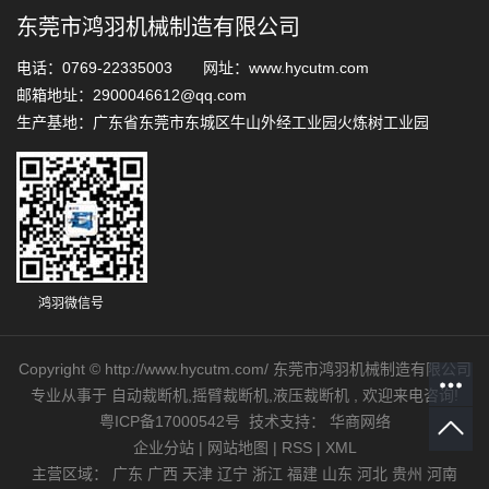
东莞市鸿羽机械制造有限公司
电话：0769-22335003 网址：www.hycutm.com
邮箱地址：2900046612@qq.com
生产基地：广东省东莞市东城区牛山外经工业园火炼树工业园
鸿羽微信号
Copyright © http://www.hycutm.com/ 东莞市鸿羽机械制造有限公司
专业从事于
自动裁断机
,
摇臂裁断机
,
液压裁断机
, 欢迎来电咨询!
粤ICP备17000542号
技术支持：
华商网络
企业分站
|
网站地图
|
RSS
|
XML
主营区域：
广东
广西
天津
辽宁
浙江
福建
山东
河北
贵州
河南