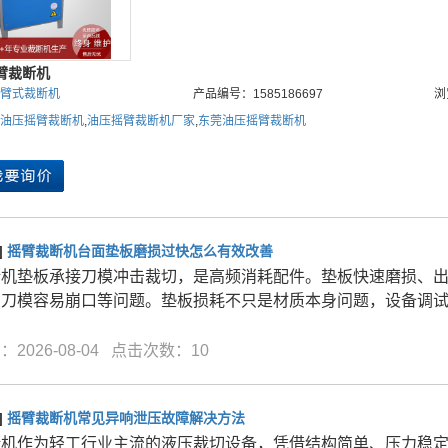
臂裁断机
臂式裁断机
产品编号：1585186697
浏
油压摇臂裁断机
,
油压摇臂裁断机厂家
,
东莞油压摇臂裁断机
]
摇臂裁断机台面垫板磨损过快怎么有效改善
断机垫板承接刀模冲击裁切，是高频消耗配件。垫板快速磨损、
、刀模容易崩口等问题。垫板损耗不只是材质本身问题，设备调
2026-08-04 点击次数：10
]
摇臂裁断机常见异响泄压故障解决方法
断机作为轻工行业主流的液压裁切设备，凭借结构简单、压力稳