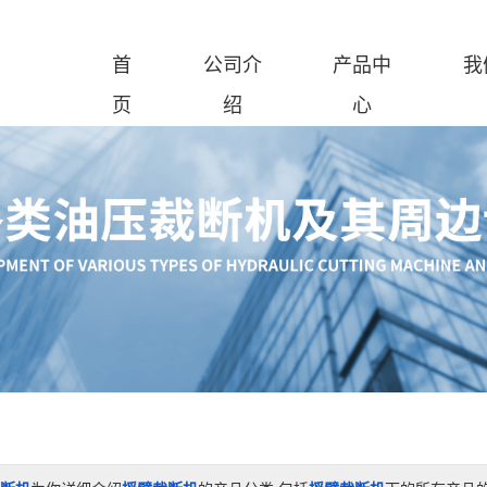
首
公司介
产品中
我
页
绍
心