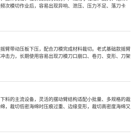
高频次模切作业后，容易出现异响、泄压、压力不足、落刀卡
动摇臂带动压板下压，配合刀模完成材料裁切。老式基础款摇臂
时冲击力，长期使用容易出现刀模刀口崩口、卷刃、变形、刀架
绵下料的主流设备，灵活的摆动臂结构适配小批量、多规格的裁
海绵，裁切低密海绵时压痕过重、边缘变形，裁切高密度海绵又