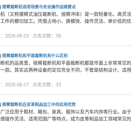
]
摇臂裁断机适用场景与安全操作运维要点
断机（又称摆臂式油压裁断机、摇臂冲床）是一款轻量化、高灵
寸工件的模切加工。凭借占地小、换模快、操作灵活、单价低的
2026-06-23 点击次数：39
]
摇臂裁断机和平面裁断机有什么区别
裁断机的品类里，摇臂裁断机和平面裁断机都是市面上非常常见
哪一款。其实这两种设备的定位完全不同，不管是结构设计、适
2026-06-17 点击次数：33
]
摇臂裁断机在皮革制品加工中的应用优势
品广泛应用于鞋材、箱包、家具、服饰以及汽车内饰等行业。由
凭借操作灵活、适用范围广等特点，成为皮革制品加工领域常见的